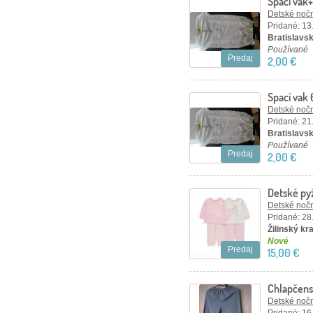
Spací vak
Detské nočn
Pridané: 13
Bratislavsk
Používané
Predaj
2,00 €
Spací vak
Detské nočn
Pridané: 21
Bratislavsk
Používané
Predaj
2,00 €
Detské py
sada 2ks
Detské nočn
Pridané: 28
Žilinský kr
Nové
Predaj
15,00 €
Chlapčen
Detské nočn