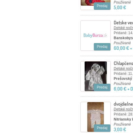
Používané
Predaj
5,00 €
Detske ve
Detské nočn
Pridané: 14
Banskobyst
Používané
Predaj
60,00 € +
Chlapčens
Detské nočn
Pridané: 11
Prešovský 
Používané
Predaj
6,00 € + 
dvojdieln
Detské nočn
Pridané: 28
Nitriansky k
Používané
Predaj
3,00 €