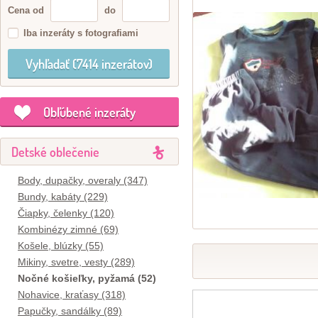
Cena od
do
Iba inzeráty s fotografiami
Obľúbené inzeráty
Detské oblečenie
Body, dupačky, overaly (347)
Bundy, kabáty (229)
Čiapky, čelenky (120)
Kombinézy zimné (69)
Košele, blúzky (55)
Mikiny, svetre, vesty (289)
Nočné košieľky, pyžamá (52)
Nohavice, kraťasy (318)
Papučky, sandálky (89)