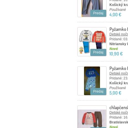
Pridané: 16
Košický kr
Používané
Predaj
4,00 €
Pyžamko 
Detské nočn
Pridané: 03
Nitriansky 
Nové
Predaj
10,90 €
Pyžamko 
Detské nočn
Pridané: 23
Košický kra
Používané
Predaj
5,00 €
chlapčen
Detské nočn
Pridané: 16
Bratislavsk
Nové