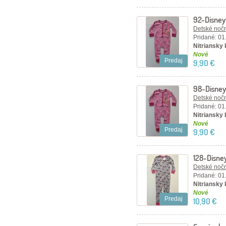
92-Disney
Detské nočn
Pridané: 01
Nitriansky
Nové
Predaj
9,90 €
98-Disney
Detské nočn
Pridané: 01
Nitriansky
Nové
Predaj
9,90 €
128-Disne
pyžamko.
Detské nočn
Pridané: 01
Nitriansky
Nové
Predaj
10,90 €