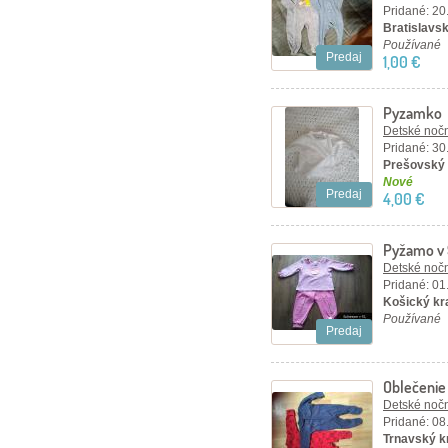
Pridané: 20
Bratislavsk
Používané
Predaj
1,00 €
Pyzamko
Detské nočn
Pridané: 30
Prešovský 
Nové
Predaj
4,00 €
Pyžamo v
Detské nočn
Pridané: 01
Košický kr
Používané
Predaj
Oblečenie
Detské nočn
Pridané: 08
Trnavský kr