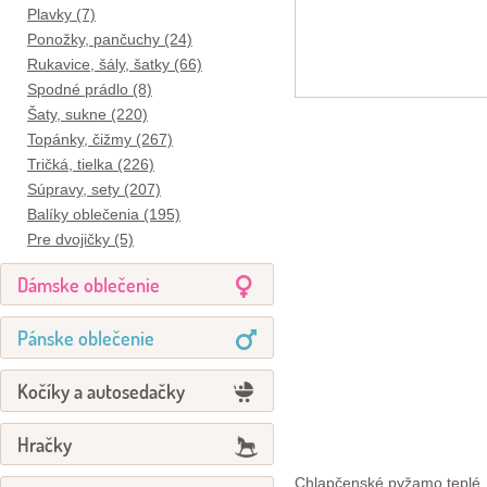
Plavky (7)
Ponožky, pančuchy (24)
Rukavice, šály, šatky (66)
Spodné prádlo (8)
Šaty, sukne (220)
Topánky, čižmy (267)
Tričká, tielka (226)
Súpravy, sety (207)
Balíky oblečenia (195)
Pre dvojičky (5)
Dámske oblečenie
Pánske oblečenie
Kočíky a autosedačky
Hračky
Chlapčenské pyžamo teplé,,