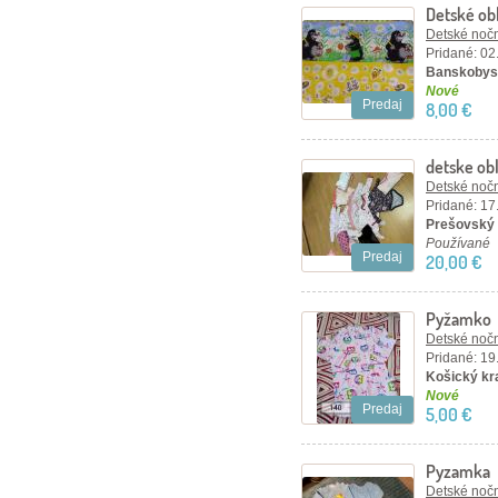
Detské obl
Detské nočn
Pridané: 02
Banskobyst
Nové
Predaj
8,00 €
detske ob
Detské nočn
Pridané: 17
Prešovský 
Používané
Predaj
20,00 €
Pyžamko
Detské nočn
Pridané: 19
Košický kr
Nové
Predaj
5,00 €
Pyzamka
Detské nočn