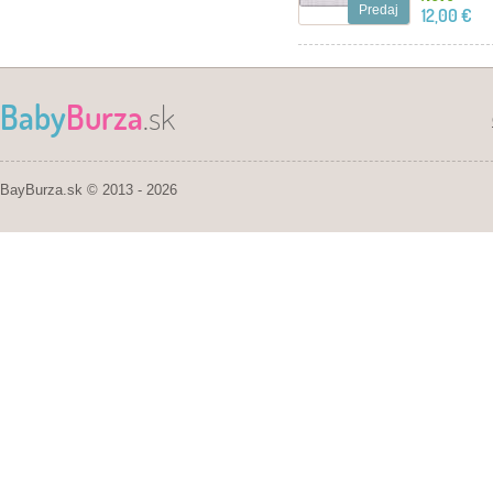
Predaj
12,00 €
Baby
Burza
.sk
BayBurza.sk © 2013 - 2026