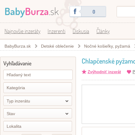
Baby
Burza
.sk
0
Najnovšie inzeráty
Inzerenti
Diskusia
Články
BabyBurza.sk
Detské oblečenie
Nočné košieľky, pyžamá
Chlapčenské pyžam
Vyhľadávanie
Zvýhodniť inzerát
P
Typ inzerátu
Stav