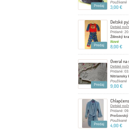
Používané
Predaj
3,00 €
Detské p
Detské nočn
Pridané: 20
Žilinský kr
Nové
Predaj
8,00 €
Overal na 
Detské nočn
Pridané: 03
Nitriansky 
Používané
Predaj
9,00 €
Chlapčens
Detské nočn
Pridané: 09
Prešovský 
Používané
Predaj
4,00 €