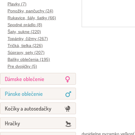
Plavky (7)
Ponožky, pančuchy (24)
Rukavice, šály, šatky (66)
Spodné prádlo (8)
Šaty, sukne (220)
Topánky, čižmy (267)
Tričká, tielka (226)
Súpravy, sety (207)
Balíky oblečenia (195)
Pre dvojičky (5)
Dámske oblečenie
Pánske oblečenie
Kočíky a autosedačky
Hračky
dvojdielne pyzamko veľkosť