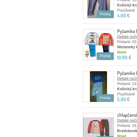
Pridané: 16
Košický kr
Používané
Predaj
4,00 €
Pyžamko 
Detské nočn
Pridané: 03
Nitriansky 
Nové
Predaj
10,90 €
Pyžamko 
Detské nočn
Pridané: 23
Košický kra
Používané
Predaj
5,00 €
chlapčen
Detské nočn
Pridané: 16
Bratislavsk
Nové