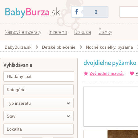
Baby
Burza
.sk
0
Najnovšie inzeráty
Inzerenti
Diskusia
Články
BabyBurza.sk
Detské oblečenie
Nočné košieľky, pyžamá
dvojdielne pyžamko
Vyhľadávanie
Zvýhodniť inzerát
P
Typ inzerátu
Stav