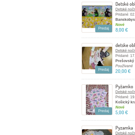
Detské obl
Detské nočn
Pridané: 02
Banskobyst
Nové
Predaj
8,00 €
detske ob
Detské nočn
Pridané: 17
Prešovský 
Používané
Predaj
20,00 €
Pyžamko
Detské nočn
Pridané: 19
Košický kr
Nové
Predaj
5,00 €
Pyzamka
Detské nočn