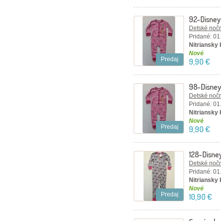
92-Disney
Detské nočn
Pridané: 01
Nitriansky
Nové
Predaj
9,90 €
98-Disney
Detské nočn
Pridané: 01
Nitriansky
Nové
Predaj
9,90 €
128-Disne
pyžamko.
Detské nočn
Pridané: 01
Nitriansky
Nové
Predaj
10,90 €