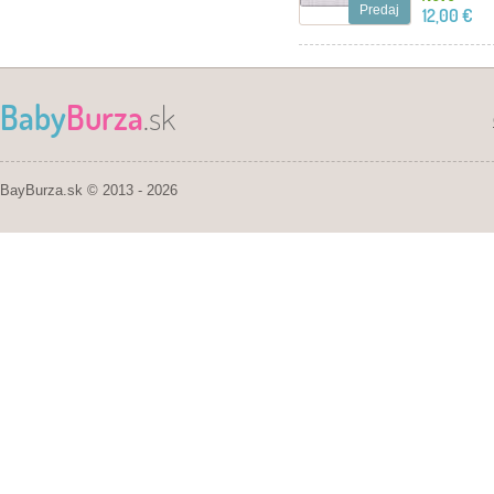
Predaj
12,00 €
Baby
Burza
.sk
BayBurza.sk © 2013 - 2026