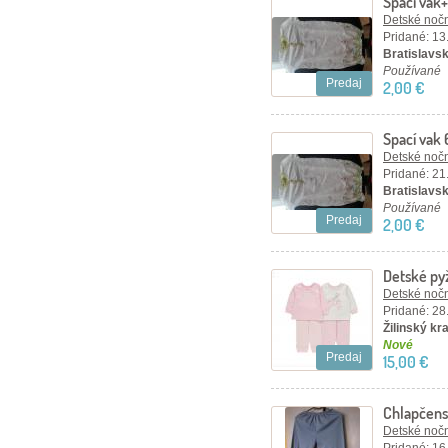
Spací vak
Detské nočn
Pridané: 13
Bratislavsk
Používané
Predaj
2,00 €
Spací vak
Detské nočn
Pridané: 21
Bratislavsk
Používané
Predaj
2,00 €
Detské py
sada 2ks
Detské nočn
Pridané: 28
Žilinský kr
Nové
Predaj
15,00 €
Chlapčen
Detské nočn