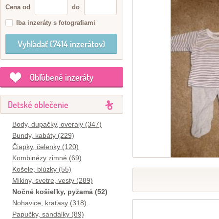
Cena od
do
Iba inzeráty s fotografiami
Obľúbené inzeráty
Detské oblečenie
Body, dupačky, overaly (347)
Bundy, kabáty (229)
Čiapky, čelenky (120)
Kombinézy zimné (69)
Košele, blúzky (55)
Mikiny, svetre, vesty (289)
Nočné košieľky, pyžamá (52)
Nohavice, kraťasy (318)
Papučky, sandálky (89)