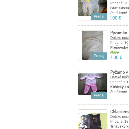
Pridané: 20
Bratislavsk
Používané
Predaj
1,00 €
Pyzamko
Detské nočn
Pridané: 30
Prešovský 
Nové
Predaj
4,00 €
Pyžamo v
Detské nočn
Pridané: 01
Košický kr
Používané
Predaj
Chlapčen
Detské nočn
Pridané: 18
Trnavský kr