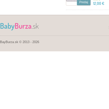
Predaj
12,00 €
Baby
Burza
.sk
BayBurza.sk © 2013 - 2026