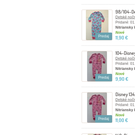
98/104-De
Frozen.
Detské nočn
Pridané: 01
Nitriansky
Nové
Predaj
11,90 €
104-Disne
Detské nočn
Pridané: 01
Nitriansky
Nové
Predaj
9,90 €
Disney 13
Detské nočn
Pridané: 01
Nitriansky
Nové
Predaj
11,00 €