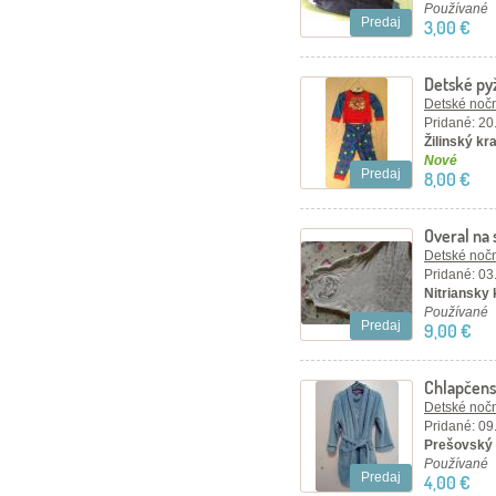
Používané
Predaj
3,00 €
Detské p
Detské nočn
Pridané: 20
Žilinský kr
Nové
Predaj
8,00 €
Overal na 
Detské nočn
Pridané: 03
Nitriansky 
Používané
Predaj
9,00 €
Chlapčens
Detské nočn
Pridané: 09
Prešovský 
Používané
Predaj
4,00 €