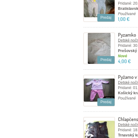
Pridané: 20
Bratislavsk
Používané
Predaj
1,00 €
Pyzamko
Detské nočn
Pridané: 30
Prešovský 
Nové
Predaj
4,00 €
Pyžamo v
Detské nočn
Pridané: 01
Košický kr
Používané
Predaj
Chlapčen
Detské nočn
Pridané: 18
Trnavský kr