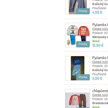
Pridané: 16
Košický kr
Používané
Predaj
4,00 €
Pyžamko 
Detské nočn
Pridané: 03
Nitriansky 
Nové
Predaj
10,90 €
Pyžamko 
Detské nočn
Pridané: 23
Košický kra
Používané
Predaj
5,00 €
chlapčen
Detské nočn
Pridané: 16
Bratislavsk
Nové