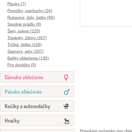
Plavky (7)
Ponožky, pančuchy (24)
Rukavice, šály, šatky (66)
Spodné prádlo (8)
Šaty, sukne (220)
Topánky, čižmy (267)
Tričká, tielka (226)
Súpravy, sety (207)
Balíky oblečenia (195)
Pre dvojičky (5)
Dámske oblečenie
Pánske oblečenie
Kočíky a autosedačky
Hračky
Ponúkam pyžamko pre chlap