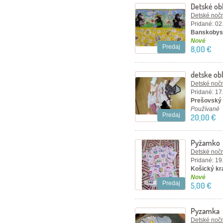
Detské obl
Detské nočn
Pridané: 02
Banskobyst
Nové
Predaj
8,00 €
detske ob
Detské nočn
Pridané: 17
Prešovský 
Používané
Predaj
20,00 €
Pyžamko
Detské nočn
Pridané: 19
Košický kr
Nové
Predaj
5,00 €
Pyzamka
Detské nočn