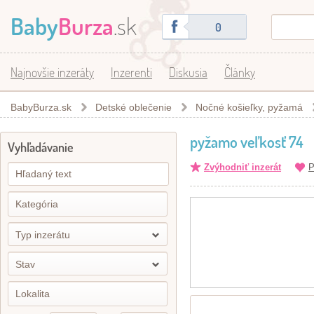
Baby
Burza
.sk
0
Najnovšie inzeráty
Inzerenti
Diskusia
Články
BabyBurza.sk
Detské oblečenie
Nočné košieľky, pyžamá
pyžamo veľkosť 74
Vyhľadávanie
Zvýhodniť inzerát
P
Typ inzerátu
Stav