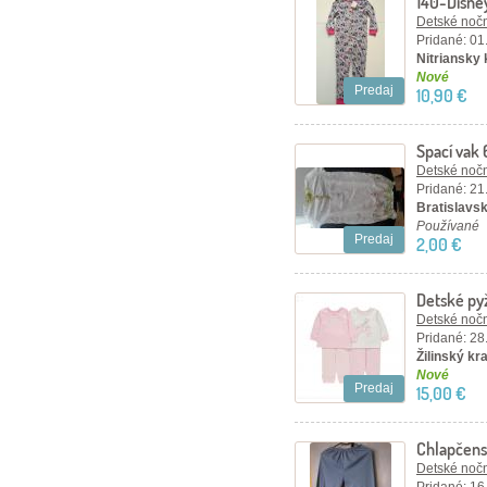
140-Disne
pyžamko.
Detské nočn
Pridané: 01
Nitriansky
Nové
Predaj
10,90 €
Spací vak
Detské nočn
Pridané: 21
Bratislavsk
Používané
Predaj
2,00 €
Detské py
sada 2ks
Detské nočn
Pridané: 28
Žilinský kr
Nové
Predaj
15,00 €
Chlapčen
Detské nočn