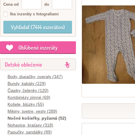
Cena od
do
Iba inzeráty s fotografiami
Obľúbené inzeráty
Detské oblečenie
Body, dupačky, overaly (347)
Bundy, kabáty (229)
Čiapky, čelenky (120)
Kombinézy zimné (69)
Košele, blúzky (55)
Mikiny, svetre, vesty (289)
Nočné košieľky, pyžamá (52)
Nohavice, kraťasy (318)
Papučky, sandálky (89)