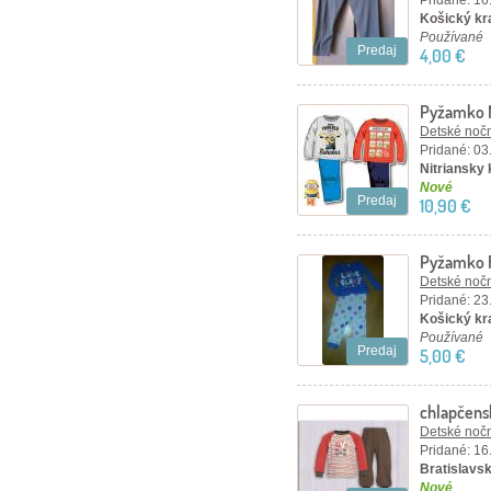
Pridané: 16
Košický kr
Používané
Predaj
4,00 €
Pyžamko 
Detské nočn
Pridané: 03
Nitriansky 
Nové
Predaj
10,90 €
Pyžamko 
Detské nočn
Pridané: 23
Košický kra
Používané
Predaj
5,00 €
chlapčen
Detské nočn
Pridané: 16
Bratislavsk
Nové