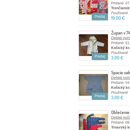
Pridané: 07
Trenčiansky
Používané
Predaj
19,00 €
Župan v 7
Detské nočn
Pridané: 01
Košický kr
Používané
Predaj
3,00 €
Spacie va
Detské nočn
Pridané: 04
Košický kra
Používané
Predaj
3,00 €
Oblečenie
Detské nočn
Pridané: 08
Trnavský kr