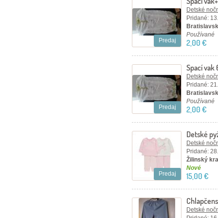
Spací vak
Detské nočn
Pridané: 13
Bratislavsk
Používané
Predaj
2,00 €
Spací vak
Detské nočn
Pridané: 21
Bratislavsk
Používané
Predaj
2,00 €
Detské py
sada 2ks
Detské nočn
Pridané: 28
Žilinský kr
Nové
Predaj
15,00 €
Chlapčen
Detské nočn