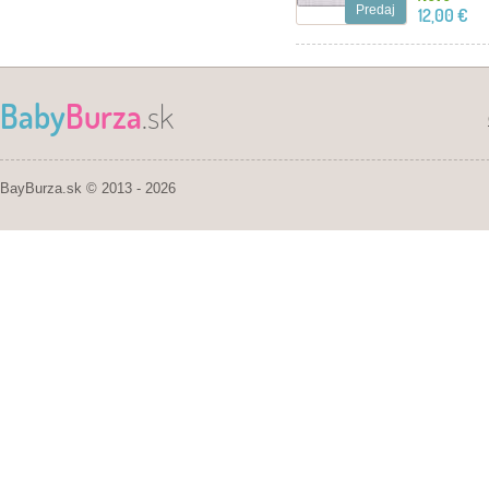
Predaj
12,00 €
Baby
Burza
.sk
BayBurza.sk © 2013 - 2026