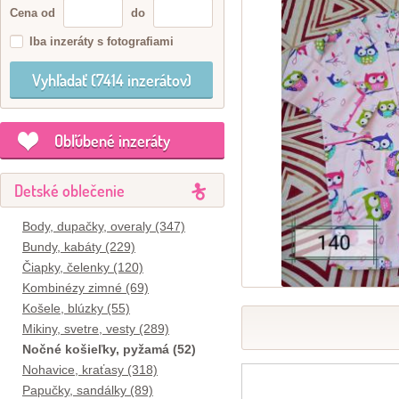
Cena od
do
Iba inzeráty s fotografiami
Obľúbené inzeráty
Detské oblečenie
Body, dupačky, overaly (347)
Bundy, kabáty (229)
Čiapky, čelenky (120)
Kombinézy zimné (69)
Košele, blúzky (55)
Mikiny, svetre, vesty (289)
Nočné košieľky, pyžamá (52)
Nohavice, kraťasy (318)
Papučky, sandálky (89)