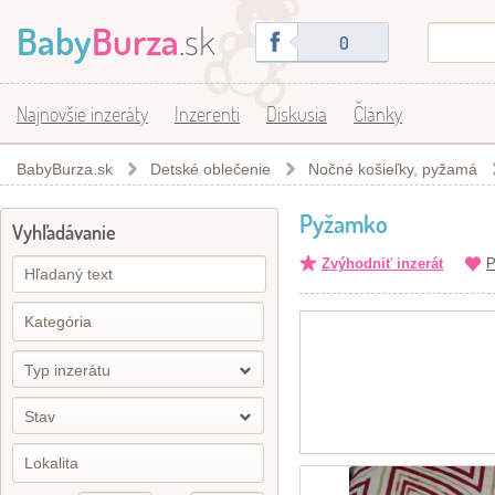
Baby
Burza
.sk
0
Najnovšie inzeráty
Inzerenti
Diskusia
Články
BabyBurza.sk
Detské oblečenie
Nočné košieľky, pyžamá
Pyžamko
Vyhľadávanie
Zvýhodniť inzerát
P
Typ inzerátu
Stav