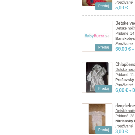
Používané
Predaj
5,00 €
Detske ve
Detské nočn
Pridané: 14
Banskobyst
Používané
Predaj
60,00 € +
Chlapčens
Detské nočn
Pridané: 11
Prešovský 
Používané
Predaj
6,00 € + 
dvojdieln
Detské nočn
Pridané: 28
Nitriansky k
Používané
Predaj
3,00 €