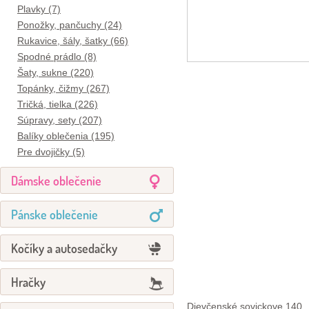
Plavky (7)
Ponožky, pančuchy (24)
Rukavice, šály, šatky (66)
Spodné prádlo (8)
Šaty, sukne (220)
Topánky, čižmy (267)
Tričká, tielka (226)
Súpravy, sety (207)
Balíky oblečenia (195)
Pre dvojičky (5)
Dámske oblečenie
Pánske oblečenie
Kočíky a autosedačky
Hračky
Dievčenské sovickove 140