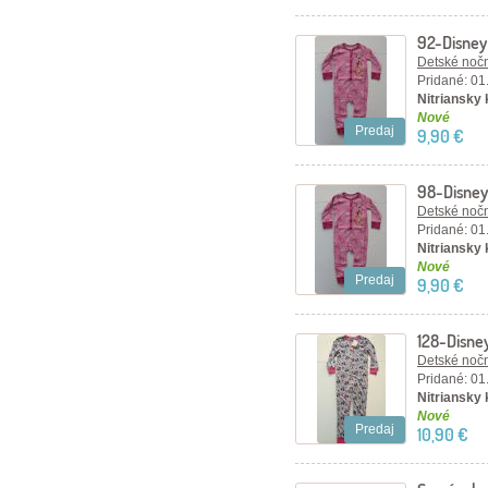
92-Disney
Detské nočn
Pridané: 01
Nitriansky
Nové
Predaj
9,90 €
98-Disney
Detské nočn
Pridané: 01
Nitriansky
Nové
Predaj
9,90 €
128-Disne
pyžamko.
Detské nočn
Pridané: 01
Nitriansky
Nové
Predaj
10,90 €