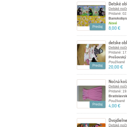
Detské obl
Detské nočn
Pridané: 02
Banskobyst
Nové
Predaj
8,00 €
detske ob
Detské nočn
Pridané: 17
Prešovský 
Používané
Predaj
20,00 €
Nočná koš
Detské nočn
Pridané: 19
Bratislavský
Používané
Predaj
4,00 €
Dvojdieln
Detské nočn